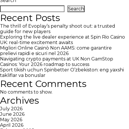
Search
Search
Recent Posts
The thrill of Evoplay’s penalty shoot out: a trusted
guide for new players
Exploring the live dealer experience at Spin Rio Casino
UK: real-time excitement awaits
Migliori Online Casinò Non AAMS: come garantire
prelievi rapidi e sicuri nel 2026
Navigating crypto payments at UK Non GamStop
Casinos: Your 2026 roadmap to success
Sport tikish uchun Spinbetter O’zbekiston: eng yaxshi
takliflar va bonuslar
Recent Comments
No comments to show.
Archives
July 2026
June 2026
May 2026
April 2026