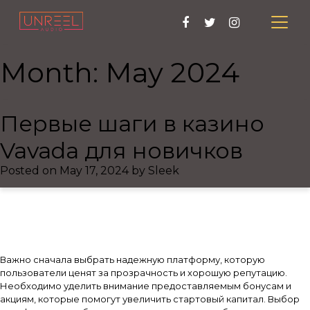
Month:
May 2024
Первые шаги в казино
Vavada для новичков
Posted on
May 17, 2024
by
Sleek
Важно сначала выбрать надежную платформу, которую
пользователи ценят за прозрачность и хорошую репутацию.
Необходимо уделить внимание предоставляемым бонусам и
акциям, которые помогут увеличить стартовый капитал. Выбор