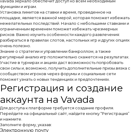
vavada зеркало
обеспечит доступ ко всем необходимым
функциям и играм.
Установка лимитов на ставки и время, проведенное на
площадке, является важной мерой, которая поможет избежать
нежелательных последствий. Начало с небольшими ставками и
ограниченным временем поможет избежать чрезмерных
рисков. Важно изучить особенности каждого развлечения:
разбираться в правилах слотов, настольных игр и других опциях
очень полезно.
Знание о стратегии и управлении банкроллом, а также
регулярный анализ игр положительно скажется на результатах.
Участие в турнирах и акциях даст возможность попробовать
свои силы и, возможно, получить дополнительные призы.вязка с
сообществом игроков через форумы и социальные сети
поможет узнать о новых тенденциях и предпочтениях.
Регистрация и создание
аккаунта на Vavada
Для доступа к платформе требуется создание профиля.
Перейдите на официальный сайт, найдите кнопку “Регистрация”
и нажмите.
Заполните форму, указав:
Электронную почту