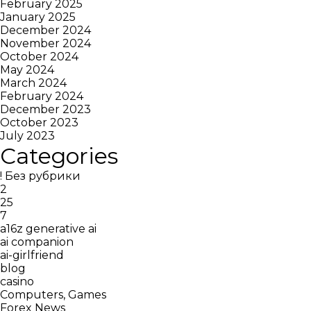
February 2025
January 2025
December 2024
November 2024
October 2024
May 2024
March 2024
February 2024
December 2023
October 2023
July 2023
Categories
! Без рубрики
2
25
7
a16z generative ai
ai companion
ai-girlfriend
blog
casino
Computers, Games
Forex News