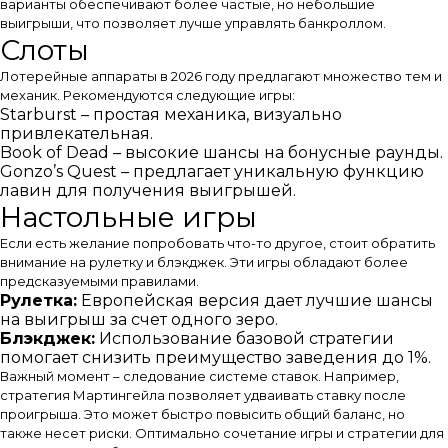
варианты обеспечивают более частые, но небольшие
выигрыши, что позволяет лучше управлять банкроллом.
Слоты
Лотерейные аппараты в 2026 году предлагают множество тем и
механик. Рекомендуются следующие игры:
Starburst – простая механика, визуально
привлекательная.
Book of Dead – высокие шансы на бонусные раунды.
Gonzo’s Quest – предлагает уникальную функцию
лавин для получения выигрышей.
Настольные игры
Если есть желание попробовать что-то другое, стоит обратить
внимание на рулетку и блэкджек. Эти игры обладают более
предсказуемыми правилами.
Рулетка:
Европейская версия дает лучшие шансы
на выигрыш за счет одного зеро.
Блэкджек:
Использование базовой стратегии
помогает снизить преимущество заведения до 1%.
Важный момент – следование системе ставок. Например,
стратегия Мартингейла позволяет удваивать ставку после
проигрыша. Это может быстро повысить общий баланс, но
также несет риски. Оптимально сочетание игры и стратегии для