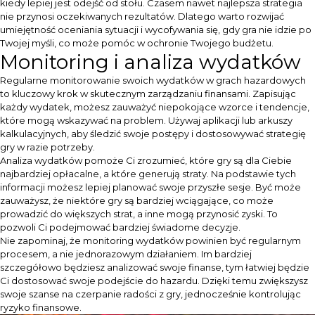
kiedy lepiej jest odejść od stołu. Czasem nawet najlepsza strategia
nie przynosi oczekiwanych rezultatów. Dlatego warto rozwijać
umiejętność oceniania sytuacji i wycofywania się, gdy gra nie idzie po
Twojej myśli, co może pomóc w ochronie Twojego budżetu.
Monitoring i analiza wydatków
Regularne monitorowanie swoich wydatków w grach hazardowych
to kluczowy krok w skutecznym zarządzaniu finansami. Zapisując
każdy wydatek, możesz zauważyć niepokojące wzorce i tendencje,
które mogą wskazywać na problem. Używaj aplikacji lub arkuszy
kalkulacyjnych, aby śledzić swoje postępy i dostosowywać strategię
gry w razie potrzeby.
Analiza wydatków pomoże Ci zrozumieć, które gry są dla Ciebie
najbardziej opłacalne, a które generują straty. Na podstawie tych
informacji możesz lepiej planować swoje przyszłe sesje. Być może
zauważysz, że niektóre gry są bardziej wciągające, co może
prowadzić do większych strat, a inne mogą przynosić zyski. To
pozwoli Ci podejmować bardziej świadome decyzje.
Nie zapominaj, że monitoring wydatków powinien być regularnym
procesem, a nie jednorazowym działaniem. Im bardziej
szczegółowo będziesz analizować swoje finanse, tym łatwiej będzie
Ci dostosować swoje podejście do hazardu. Dzięki temu zwiększysz
swoje szanse na czerpanie radości z gry, jednocześnie kontrolując
ryzyko finansowe.