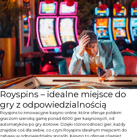
Royspins – idealne miejsce do
gry z odpowiedzialnością
Royspins to innowacyjne kasyno online, które oferuje polskim
graczom szeroką gamę ponad 6000 gier kasynowych, od
automatyków po gry stołowe. Dzięki różnorodności gier, każdy
znajdzie coś dla siebie, co czyni Royspins idealnym miejscem do
zabawy w odpowiedzialny sposób. Kasyno to oferuje również