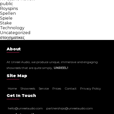
public
Royspins
Spellen
Spiele
Stake
Technology
Uncategorized
στοιχηματικες
About
At Unreel Audio, we produce unique, immersive and engaging
showreels that are quite simply,
UNREEL!
Site Map
Home
Showreels
Service
Prices
Contact
Privacy Policy
Get In Touch
hello@unreelaudio.com
partnerships@unreelaudio.com