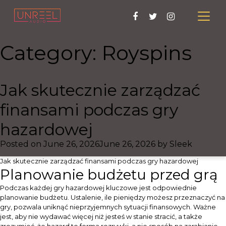
Category:
Royspins
Jak skutecznie zarządzać
finansami podczas gry
hazardowej
Posted on
June 26, 2026
June 26, 2026
by
Sleek
Jak skutecznie zarządzać finansami podczas gry hazardowej
Planowanie budżetu przed grą
Podczas każdej gry hazardowej kluczowe jest odpowiednie
planowanie budżetu. Ustalenie, ile pieniędzy możesz przeznaczyć na
gry, pozwala uniknąć nieprzyjemnych sytuacji finansowych. Ważne
jest, aby nie wydawać więcej niż jesteś w stanie stracić, a także