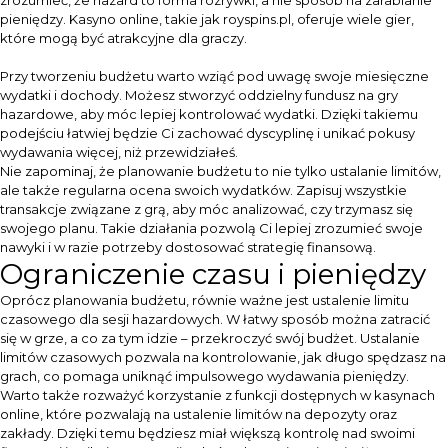
zrozumieć, że hazard to forma rozrywki, a nie sposób na zarabianie
pieniędzy. Kasyno online, takie jak
royspins.pl
, oferuje wiele gier,
które mogą być atrakcyjne dla graczy.
Przy tworzeniu budżetu warto wziąć pod uwagę swoje miesięczne
wydatki i dochody. Możesz stworzyć oddzielny fundusz na gry
hazardowe, aby móc lepiej kontrolować wydatki. Dzięki takiemu
podejściu łatwiej będzie Ci zachować dyscyplinę i unikać pokusy
wydawania więcej, niż przewidziałeś.
Nie zapominaj, że planowanie budżetu to nie tylko ustalanie limitów,
ale także regularna ocena swoich wydatków. Zapisuj wszystkie
transakcje związane z grą, aby móc analizować, czy trzymasz się
swojego planu. Takie działania pozwolą Ci lepiej zrozumieć swoje
nawyki i w razie potrzeby dostosować strategię finansową.
Ograniczenie czasu i pieniędzy
Oprócz planowania budżetu, równie ważne jest ustalenie limitu
czasowego dla sesji hazardowych. W łatwy sposób można zatracić
się w grze, a co za tym idzie – przekroczyć swój budżet. Ustalanie
limitów czasowych pozwala na kontrolowanie, jak długo spędzasz na
grach, co pomaga uniknąć impulsowego wydawania pieniędzy.
Warto także rozważyć korzystanie z funkcji dostępnych w kasynach
online, które pozwalają na ustalenie limitów na depozyty oraz
zakłady. Dzięki temu będziesz miał większą kontrolę nad swoimi