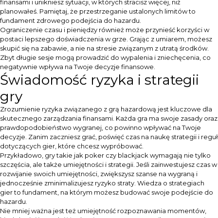
finansami i unikniesz sytuacji, w których stracisz więcej, niż
planowałeś. Pamiętaj, że przestrzeganie ustalonych limitów to
fundament zdrowego podejścia do hazardu.
Ograniczenie czasu i pieniędzy również może przynieść korzyści w
postaci lepszego doświadczenia w grze. Grając z umiarem, możesz
skupić się na zabawie, a nie na stresie związanym z utratą środków.
Zbyt długie sesje mogą prowadzić do wypalenia i zniechęcenia, co
negatywnie wpływa na Twoje decyzje finansowe.
Świadomość ryzyka i strategii
gry
Zrozumienie ryzyka związanego z grą hazardową jest kluczowe dla
skutecznego zarządzania finansami. Każda gra ma swoje zasady oraz
prawdopodobieństwo wygranej, co powinno wpływać na Twoje
decyzje. Zanim zaczniesz grać, poświęć czas na naukę strategii i reguł
dotyczących gier, które chcesz wypróbować.
Przykładowo, gry takie jak poker czy blackjack wymagają nie tylko
szczęścia, ale także umiejętności i strategii. Jeśli zainwestujesz czas w
rozwijanie swoich umiejętności, zwiększysz szanse na wygraną i
jednocześnie zminimalizujesz ryzyko straty. Wiedza o strategiach
gier to fundament, na którym możesz budować swoje podejście do
hazardu.
Nie mniej ważna jest też umiejętność rozpoznawania momentów,