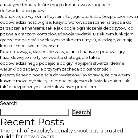
atrakcyjne bonusy, które mogą dodatkowo wzbogacić
doświadczenia graczy.
Jednak to, co wyróżnia Royspins, to jego dbałość o bezpieczeństwo i
odpowiedzialność w grze. Kasyno wprowadza różne narzędzia do
zarządzania finansami, takie jak opcje ograniczenia depozytów, co
pozwala graczom kontrolować swoje wydatki. Dzięki tym funkcjom
gracze mogą grać z większym spokojem umysłu, wiedząc, że mają
kontrolę nad swoimi finansami.
Podsumowując, skuteczne zarządzanie finansami podczas gry
hazardowej to nie tylko kwestia strategii, ale także
odpowiedzialnego podejścia do gry. Royspins stwarza idealne
warunki do zabawy, a przy tym zachęca do ostrożności i
przemyślanego podejścia do wydatków. To sprawia, że gra w tym
kasynie może być nie tylko emocjonującym doświadczeniem, ale
także bezpiecznym i kontrolowanym procesem.
Posted in
Royspins
Tagged
Royspins
Search
Search
Recent Posts
The thrill of Evoplay’s penalty shoot out: a trusted
guide for new players