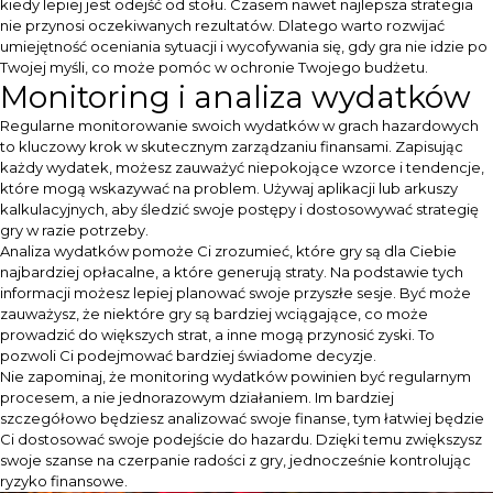
kiedy lepiej jest odejść od stołu. Czasem nawet najlepsza strategia
nie przynosi oczekiwanych rezultatów. Dlatego warto rozwijać
umiejętność oceniania sytuacji i wycofywania się, gdy gra nie idzie po
Twojej myśli, co może pomóc w ochronie Twojego budżetu.
Monitoring i analiza wydatków
Regularne monitorowanie swoich wydatków w grach hazardowych
to kluczowy krok w skutecznym zarządzaniu finansami. Zapisując
każdy wydatek, możesz zauważyć niepokojące wzorce i tendencje,
które mogą wskazywać na problem. Używaj aplikacji lub arkuszy
kalkulacyjnych, aby śledzić swoje postępy i dostosowywać strategię
gry w razie potrzeby.
Analiza wydatków pomoże Ci zrozumieć, które gry są dla Ciebie
najbardziej opłacalne, a które generują straty. Na podstawie tych
informacji możesz lepiej planować swoje przyszłe sesje. Być może
zauważysz, że niektóre gry są bardziej wciągające, co może
prowadzić do większych strat, a inne mogą przynosić zyski. To
pozwoli Ci podejmować bardziej świadome decyzje.
Nie zapominaj, że monitoring wydatków powinien być regularnym
procesem, a nie jednorazowym działaniem. Im bardziej
szczegółowo będziesz analizować swoje finanse, tym łatwiej będzie
Ci dostosować swoje podejście do hazardu. Dzięki temu zwiększysz
swoje szanse na czerpanie radości z gry, jednocześnie kontrolując
ryzyko finansowe.