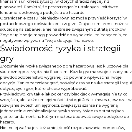
finansami i unikniesz sytuacji, w których stracisz więcej, niż
planowałeś. Pamiętaj, że przestrzeganie ustalonych limitów to
fundament zdrowego podejścia do hazardu.
Ograniczenie czasu i pieniędzy również może przynieść korzyści w
postaci lepszego doświadczenia w grze. Grając z umiarem, możesz
skupić się na zabawie, a nie na stresie związanym z utratą środków.
Zbyt długie sesje mogą prowadzić do wypalenia i zniechęcenia, co
negatywnie wpływa na Twoje decyzje finansowe.
Świadomość ryzyka i strategii
gry
Zrozumienie ryzyka związanego z grą hazardową jest kluczowe dla
skutecznego zarządzania finansami. Każda gra ma swoje zasady oraz
prawdopodobieństwo wygranej, co powinno wpływać na Twoje
decyzje. Zanim zaczniesz grać, poświęć czas na naukę strategii i reguł
dotyczących gier, które chcesz wypróbować.
Przykładowo, gry takie jak poker czy blackjack wymagają nie tylko
szczęścia, ale także umiejętności i strategii. Jeśli zainwestujesz czas w
rozwijanie swoich umiejętności, zwiększysz szanse na wygraną i
jednocześnie zminimalizujesz ryzyko straty. Wiedza o strategiach
gier to fundament, na którym możesz budować swoje podejście do
hazardu.
Nie mniej ważna jest też umiejętność rozpoznawania momentów,