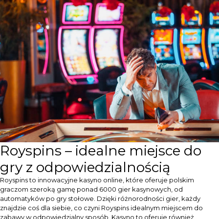
Royspins – idealne miejsce do
gry z odpowiedzialnością
Royspins to innowacyjne kasyno online, które oferuje polskim
graczom szeroką gamę ponad 6000 gier kasynowych, od
automatyków po gry stołowe. Dzięki różnorodności gier, każdy
znajdzie coś dla siebie, co czyni Royspins idealnym miejscem do
zabawy w odpowiedzialny sposób. Kasyno to oferuje również