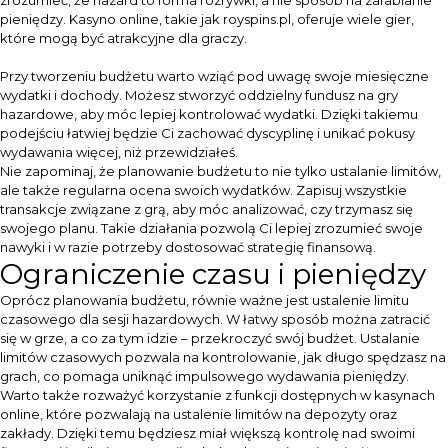
zrozumieć, że hazard to forma rozrywki, a nie sposób na zarabianie
pieniędzy. Kasyno online, takie jak
royspins.pl
, oferuje wiele gier,
które mogą być atrakcyjne dla graczy.
Przy tworzeniu budżetu warto wziąć pod uwagę swoje miesięczne
wydatki i dochody. Możesz stworzyć oddzielny fundusz na gry
hazardowe, aby móc lepiej kontrolować wydatki. Dzięki takiemu
podejściu łatwiej będzie Ci zachować dyscyplinę i unikać pokusy
wydawania więcej, niż przewidziałeś.
Nie zapominaj, że planowanie budżetu to nie tylko ustalanie limitów,
ale także regularna ocena swoich wydatków. Zapisuj wszystkie
transakcje związane z grą, aby móc analizować, czy trzymasz się
swojego planu. Takie działania pozwolą Ci lepiej zrozumieć swoje
nawyki i w razie potrzeby dostosować strategię finansową.
Ograniczenie czasu i pieniędzy
Oprócz planowania budżetu, równie ważne jest ustalenie limitu
czasowego dla sesji hazardowych. W łatwy sposób można zatracić
się w grze, a co za tym idzie – przekroczyć swój budżet. Ustalanie
limitów czasowych pozwala na kontrolowanie, jak długo spędzasz na
grach, co pomaga uniknąć impulsowego wydawania pieniędzy.
Warto także rozważyć korzystanie z funkcji dostępnych w kasynach
online, które pozwalają na ustalenie limitów na depozyty oraz
zakłady. Dzięki temu będziesz miał większą kontrolę nad swoimi