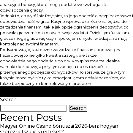
atrakcyjne bonusy, które mogą dodatkowo wzbogacić
doświadczenia graczy.
Jednak to, co wyróżnia Royspins, to jego dbałość o bezpieczeństwo i
odpowiedzialność w grze. Kasyno wprowadza różne narzędzia do
zarządzania finansami, takie jak opcje ograniczenia depozytów, co
pozwala graczom kontrolować swoje wydatki. Dzięki tym funkcjom
gracze mogą grać z większym spokojem umysłu, wiedząc, że mają
kontrolę nad swoimi finansami.
Podsumowując, skuteczne zarządzanie finansami podczas gry
hazardowej to nie tylko kwestia strategii, ale także
odpowiedzialnego podejścia do gry. Royspins stwarza idealne
warunki do zabawy, a przy tym zachęca do ostrożności i
przemyślanego podejścia do wydatków. To sprawia, że gra w tym
kasynie może być nie tylko emocjonującym doświadczeniem, ale
także bezpiecznym i kontrolowanym procesem.
Posted in
Royspins
Tagged
Royspins
Search
Search
Recent Posts
Magyar Online Casino bónuszai 2026-ban: hogyan
szerezhetsz extra értéket?