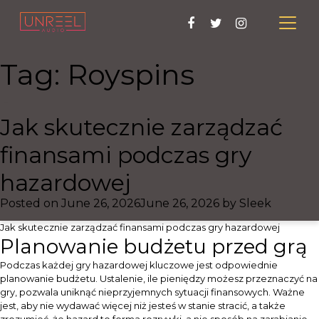
Tag:
Royspins
Jak skutecznie zarządzać
finansami podczas gry
hazardowej
Posted on
June 26, 2026
June 26, 2026
by
Sleek
Jak skutecznie zarządzać finansami podczas gry hazardowej
Planowanie budżetu przed grą
Podczas każdej gry hazardowej kluczowe jest odpowiednie
planowanie budżetu. Ustalenie, ile pieniędzy możesz przeznaczyć na
gry, pozwala uniknąć nieprzyjemnych sytuacji finansowych. Ważne
jest, aby nie wydawać więcej niż jesteś w stanie stracić, a także