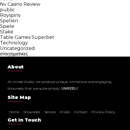
Nv Casino Review
public
Royspins
Spellen
Spiele
Stake
Table Games Superbet
Technology
Uncategorized
στοιχηματικες
About
At Unreel Audio, we produce unique, immersive and engaging
showreels that are quite simply,
UNREEL!
Site Map
Home
Showreels
Service
Prices
Contact
Privacy Policy
Get In Touch