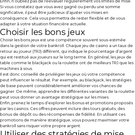
Enfin, n’oubliez pas de réévaluer régulièrement vos limites de mise.
Si vous constatez que vous avez gagné ou perdu une somme
significative, il peut être judicieux d’ajuster vos mises en
conséquence. Cela vous permettra de rester flexible et de vous
adapter à votre situation financière actuelle.
Choisir les bons jeux
Choisir les bons jeux est une compétence souvent sous-estimée
dans la gestion de votre bankroll. Chaque jeu de casino a un taux de
retour au joueur (TRJ) différent, qui indique le pourcentage d’argent
qui est restitué aux joueurs sur le long terme. En général, les jeux de
table comme le blackjack ou la roulette ont de meilleurs TRJ que les
machines à sous.
Il est donc conseillé de privilégier les jeux où votre compétence
peut influencer le résultat. Par exemple, au blackjack, les stratégies
de base peuvent considérablement améliorer vos chances de
gagner. De même, apprendre les différentes variantes de la roulette
peut vous donner un avantage stratégique sur les mises.
Enfin, prenez le temps d’explorer les bonus et promotions proposés
par les casinos. Ces offres peuvent inclure des tours gratuits, des
bonus de dépôt ou des récompenses de fidélité. En utilisant ces
promotions de manière stratégique, vous pouvez maximiser votre
bankroll sans risquer votre propre argent.
Utiliser des stratégies de mise