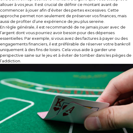
allouer à vos jeux. Il est crucial de définir ce montant avant de
commencer à jouer afin d’éviter des pertes excessives. Cette
approche permet non seulement de préserver vos finances, mais
aussi de profiter d’une expérience de jeu plus sereine.
En règle générale, il est recommandé de ne jamais jouer avec de
l’argent dont vous pourriez avoir besoin pour des dépenses
essentielles. Par exemple, si vous avez des factures à payer ou des
engagements financiers, il est préférable de réserver votre bankroll
uniquement à des fins de loisirs. Cela vous aide à garder une
perspective saine sur le jeu et à éviter de tomber dans les pièges de
l’addiction.