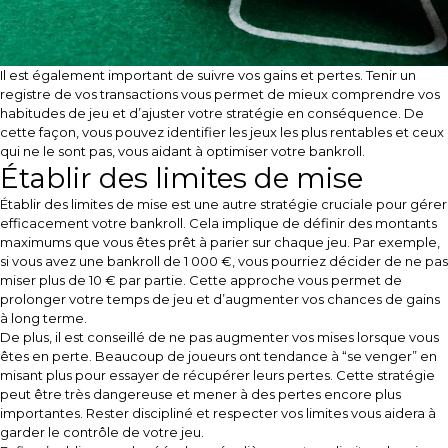
Il est également important de suivre vos gains et pertes. Tenir un
registre de vos transactions vous permet de mieux comprendre vos
habitudes de jeu et d’ajuster votre stratégie en conséquence. De
cette façon, vous pouvez identifier les jeux les plus rentables et ceux
qui ne le sont pas, vous aidant à optimiser votre bankroll.
Établir des limites de mise
Établir des limites de mise est une autre stratégie cruciale pour gérer
efficacement votre bankroll. Cela implique de définir des montants
maximums que vous êtes prêt à parier sur chaque jeu. Par exemple,
si vous avez une bankroll de 1 000 €, vous pourriez décider de ne pas
miser plus de 10 € par partie. Cette approche vous permet de
prolonger votre temps de jeu et d’augmenter vos chances de gains
à long terme.
De plus, il est conseillé de ne pas augmenter vos mises lorsque vous
êtes en perte. Beaucoup de joueurs ont tendance à “se venger” en
misant plus pour essayer de récupérer leurs pertes. Cette stratégie
peut être très dangereuse et mener à des pertes encore plus
importantes. Rester discipliné et respecter vos limites vous aidera à
garder le contrôle de votre jeu.