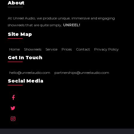
About
At Unreel Audio, we produce unique, immersive and engaging
showreels that are quite simply,
UNREEL!
Site Map
Home
Showreels
Service
Prices
Contact
Privacy Policy
Get In Touch
hello@unreelaudio.com
partnerships@unreelaudio.com
Social Media