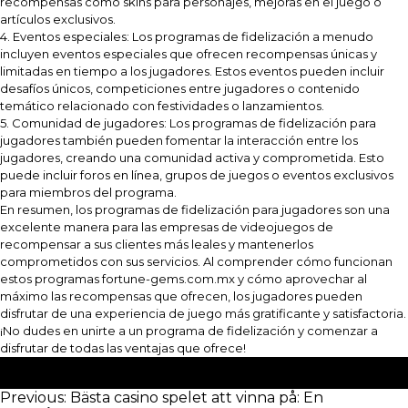
recompensas como skins para personajes, mejoras en el juego o
artículos exclusivos.
4. Eventos especiales: Los programas de fidelización a menudo
incluyen eventos especiales que ofrecen recompensas únicas y
limitadas en tiempo a los jugadores. Estos eventos pueden incluir
desafíos únicos, competiciones entre jugadores o contenido
temático relacionado con festividades o lanzamientos.
5. Comunidad de jugadores: Los programas de fidelización para
jugadores también pueden fomentar la interacción entre los
jugadores, creando una comunidad activa y comprometida. Esto
puede incluir foros en línea, grupos de juegos o eventos exclusivos
para miembros del programa.
En resumen, los programas de fidelización para jugadores son una
excelente manera para las empresas de videojuegos de
recompensar a sus clientes más leales y mantenerlos
comprometidos con sus servicios. Al comprender cómo funcionan
estos programas
fortune-gems.com.mx
y cómo aprovechar al
máximo las recompensas que ofrecen, los jugadores pueden
disfrutar de una experiencia de juego más gratificante y satisfactoria.
¡No dudes en unirte a un programa de fidelización y comenzar a
disfrutar de todas las ventajas que ofrece!
Posted in
2
Post
Previous:
Bästa casino spelet att vinna på: En