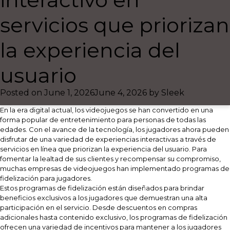
servicios que priorizan
la experiencia del
usuario
Posted on
June 1, 2026
June 4, 2026
by
Sleek
En la era digital actual, los videojuegos se han convertido en una
forma popular de entretenimiento para personas de todas las
edades. Con el avance de la tecnología, los jugadores ahora pueden
disfrutar de una variedad de experiencias interactivas a través de
servicios en línea que priorizan la experiencia del usuario. Para
fomentar la lealtad de sus clientes y recompensar su compromiso,
muchas empresas de videojuegos han implementado programas de
fidelización para jugadores.
Estos programas de fidelización están diseñados para brindar
beneficios exclusivos a los jugadores que demuestran una alta
participación en el servicio. Desde descuentos en compras
adicionales hasta contenido exclusivo, los programas de fidelización
ofrecen una variedad de incentivos para mantener a los jugadores