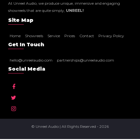
At Unreel Audio, we produce unique, immersive and engaging
showreels that are quite simply,
UNREEL!
Site Map
Home
Showreels
Service
Prices
Contact
Privacy Policy
Get In Touch
hello@unreelaudio.com
partnerships@unreelaudio.com
Social Media
© Unreel Audio | All Rights Reserved - 2026