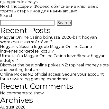
djupgående analys
navigation
Next:
Глоссарий Форекс: объяснение ключевых
торговых терминов для начинающих
Search
Search
Recent Posts
Magyar Online Casino bónuszai 2026-ban: hogyan
szerezhetsz extra értéket?
Hogyan válassz a legjobb Magyar Online Casino
ingyenes pörgetései közül?
Útmutató a Magyar Online Casino kezdőknek: hogyan
indulj el?
Discover the best online pokies NZ: top real money slots
and exciting features
Online Pokies NZ official access: Secure your account
for a rewarding gaming experience
Recent Comments
No comments to show.
Archives
August 2026