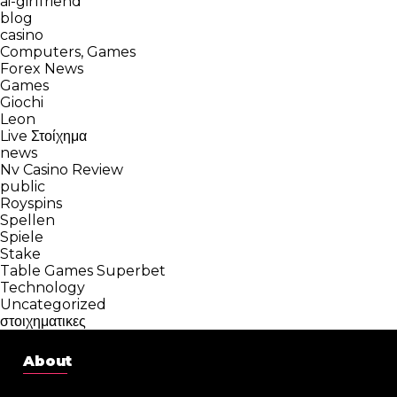
ai-girlfriend
blog
casino
Computers, Games
Forex News
Games
Giochi
Leon
Live Στοίχημα
news
Nv Casino Review
public
Royspins
Spellen
Spiele
Stake
Table Games Superbet
Technology
Uncategorized
στοιχηματικες
About