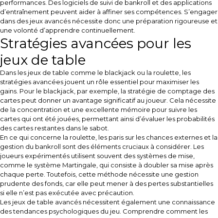
performances. Des logiciels de suivi de bankroll et des applications
d’entraînement peuvent aider à affiner ses compétences. S’engager
dans des jeux avancés nécessite donc une préparation rigoureuse et
une volonté d’apprendre continuellement.
Stratégies avancées pour les
jeux de table
Dans les jeux de table comme le blackjack ou la roulette, les
stratégies avancées jouent un rôle essentiel pour maximiser les
gains. Pour le blackjack, par exemple, la stratégie de comptage des
cartes peut donner un avantage significatif au joueur. Cela nécessite
de la concentration et une excellente mémoire pour suivre les
cartes qui ont été jouées, permettant ainsi d’évaluer les probabilités
des cartes restantes dans le sabot.
En ce qui concerne la roulette, les paris sur les chances externes et la
gestion du bankroll sont des éléments cruciaux à considérer. Les
joueurs expérimentés utilisent souvent des systèmes de mise,
comme le système Martingale, qui consiste à doubler sa mise après
chaque perte. Toutefois, cette méthode nécessite une gestion
prudente des fonds, car elle peut mener à des pertes substantielles
si elle n’est pas exécutée avec précaution.
Les jeux de table avancés nécessitent également une connaissance
des tendances psychologiques du jeu. Comprendre comment les