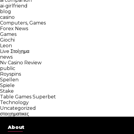
ai companion
ai-girlfriend
blog
casino
Computers, Games
Forex News
Games
Giochi
Leon
Live Στοίχημα
news
Nv Casino Review
public
Royspins
Spellen
Spiele
Stake
Table Games Superbet
Technology
Uncategorized
στοιχηματικες
About