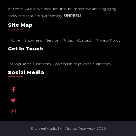
At Unreel Audio, we produce unique, immersive and engaging
showreels that are quite simply,
UNREEL!
Site Map
Home
Showreels
Service
Prices
Contact
Privacy Policy
Get In Touch
hello@unreelaudio.com
partnerships@unreelaudio.com
Social Media
© Unreel Audio | All Rights Reserved - 2026