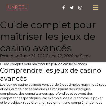
Guide complet pour
maîtriser les jeux de
casino avancés
Posted on
June 22, 2026
June 22, 2026
by
Sleek
Guide complet pour maîtriser les jeux de casino avancés
Comprendre les jeux de casino
avancés
Les jeux de casino avancés vont au-delà des simples machines à sous
et des jeux de cartes basiques. Ils impliquent des stratégies
complexes, des connaissances approfondies et souvent des
compétences spécifiques. Par exemple, des jeux comme le poker
et le blackjack requièrent non seulement une compréhension des