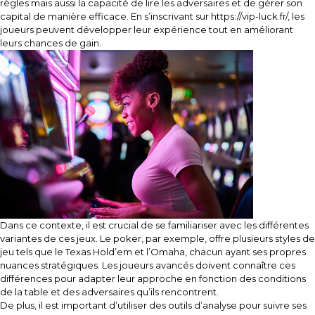
règles mais aussi la capacité de lire les adversaires et de gérer son
capital de manière efficace. En s’inscrivant sur
https://vip-luck.fr/
, les
joueurs peuvent développer leur expérience tout en améliorant
leurs chances de gain.
Dans ce contexte, il est crucial de se familiariser avec les différentes
variantes de ces jeux. Le poker, par exemple, offre plusieurs styles de
jeu tels que le Texas Hold’em et l’Omaha, chacun ayant ses propres
nuances stratégiques. Les joueurs avancés doivent connaître ces
différences pour adapter leur approche en fonction des conditions
de la table et des adversaires qu’ils rencontrent.
De plus, il est important d’utiliser des outils d’analyse pour suivre ses