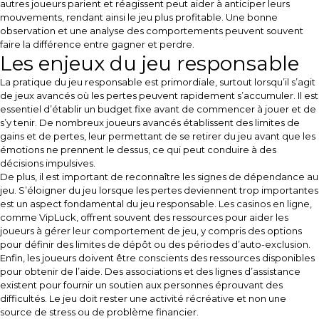
autres joueurs parient et réagissent peut aider à anticiper leurs
mouvements, rendant ainsi le jeu plus profitable. Une bonne
observation et une analyse des comportements peuvent souvent
faire la différence entre gagner et perdre.
Les enjeux du jeu responsable
La pratique du jeu responsable est primordiale, surtout lorsqu’il s’agit
de jeux avancés où les pertes peuvent rapidement s’accumuler. Il est
essentiel d’établir un budget fixe avant de commencer à jouer et de
s’y tenir. De nombreux joueurs avancés établissent des limites de
gains et de pertes, leur permettant de se retirer du jeu avant que les
émotions ne prennent le dessus, ce qui peut conduire à des
décisions impulsives.
De plus, il est important de reconnaître les signes de dépendance au
jeu. S’éloigner du jeu lorsque les pertes deviennent trop importantes
est un aspect fondamental du jeu responsable. Les casinos en ligne,
comme VipLuck, offrent souvent des ressources pour aider les
joueurs à gérer leur comportement de jeu, y compris des options
pour définir des limites de dépôt ou des périodes d’auto-exclusion.
Enfin, les joueurs doivent être conscients des ressources disponibles
pour obtenir de l’aide. Des associations et des lignes d’assistance
existent pour fournir un soutien aux personnes éprouvant des
difficultés. Le jeu doit rester une activité récréative et non une
source de stress ou de problème financier.