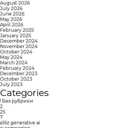
August 2026
July 2026
June 2026
May 2026
April 2026
February 2025
January 2025
December 2024
November 2024
October 2024
May 2024
March 2024
February 2024
December 2023
October 2023
July 2023
Categories
! Без рубрики
2
25
7
a16z generative ai