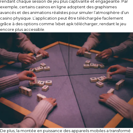
rendant chaque session de jeu plus captivante et engageante. Par
exemple, certains casinos en ligne adoptent des graphismes
avancés et des animations réalistes pour simuler l’atmosphère d’un
casino physique. L’application peut être téléchargée facilement
grâce à des options comme
1xbet apk télécharger
, rendant le jeu
encore plus accessible.
De plus, la montée en puissance des appareils mobiles a transformé