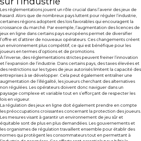
sur l’industrie
Les réglementations jouent un rôle crucial dans l’avenir des jeux de
hasard. Alors que de nombreux pays luttent pour réguler l’industrie,
certaines régions adoptent des lois favorables qui encouragent la
croissance du marché. Par exemple, l’augmentation des licences de
jeux en ligne dans certains pays européens permet de diversifier
l’offre et d’attirer de nouveaux opérateurs. Ces changements créent
un environnement plus compétitif, ce qui est bénéfique pour les
joueurs en termes d’options et de promotions.
À l’inverse, des réglementations strictes peuvent freiner l’innovation
et l’expansion de l’industrie. Dans certains pays, des taxes élevées et
des restrictions sur les types de jeux autorisés limitent la capacité des
entreprises à se développer. Cela peut également entraîner une
augmentation de l’illégalité, les joueurs cherchant des alternatives
non régulées. Les opérateurs doivent donc naviguer dans un
paysage complexe et variable tout en s’efforçant de respecter les
lois en vigueur.
La régulation des jeux en ligne doit également prendre en compte
les préoccupations croissantes concernant la protection des joueurs.
Les mesures visant à garantir un environnement de jeu sûr et
équitable sont de plus en plus demandées. Les gouvernements et
les organismes de régulation travaillent ensemble pour établir des
normes qui protègent les consommateurs tout en permettant à
l’industrie de prospérer. Ces efforts sont essentiels pour bâtir la