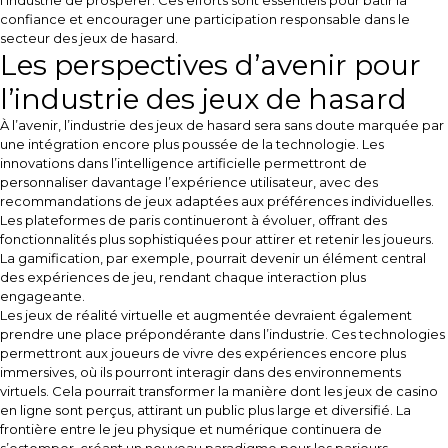
confiance et encourager une participation responsable dans le
secteur des jeux de hasard.
Les perspectives d’avenir pour
l’industrie des jeux de hasard
À l’avenir, l’industrie des jeux de hasard sera sans doute marquée par
une intégration encore plus poussée de la technologie. Les
innovations dans l’intelligence artificielle permettront de
personnaliser davantage l’expérience utilisateur, avec des
recommandations de jeux adaptées aux préférences individuelles.
Les plateformes de paris continueront à évoluer, offrant des
fonctionnalités plus sophistiquées pour attirer et retenir les joueurs.
La gamification, par exemple, pourrait devenir un élément central
des expériences de jeu, rendant chaque interaction plus
engageante.
Les jeux de réalité virtuelle et augmentée devraient également
prendre une place prépondérante dans l’industrie. Ces technologies
permettront aux joueurs de vivre des expériences encore plus
immersives, où ils pourront interagir dans des environnements
virtuels. Cela pourrait transformer la manière dont les jeux de casino
en ligne sont perçus, attirant un public plus large et diversifié. La
frontière entre le jeu physique et numérique continuera de
s’estomper, créant un nouveau paradigme pour les parieurs.