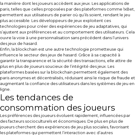
la manière dont les joueurs accèdent aux jeux. Les applications de
paris, telles que celles proposées par des plateformes comme 1xBet,
permettent aux utilisateurs de parier où qu’ils soient, rendant le jeu
plus accessible. Les développeurs de jeux exploitent ces
technologies pour créer des expériences de jeu adaptatives, qui
s’ajustent aux préférences et au comportement des utilisateurs. Cela
ouvre la voie à une personnalisation sans précédent dans l’univers
des jeux de hasard.
Enfin, la blockchain est une autre technologie prometteuse qui
influence le secteur des jeux de hasard. Grâce à sa capacité à
garantir la transparence et la sécurité des transactions, elle attire de
plus en plus de joueurs soucieux de l’intégrité des jeux. Les
plateformes basées sur la blockchain permettent également des
paris anonymes et décentralisés, réduisant ainsi le risque de fraude et
augmentant la confiance des utilisateurs dans les systèmes de jeu en
ligne.
Les tendances de
consommation des joueurs
Les préférences des joueurs évoluent rapidement, influencées par
des facteurs socioculturels et économiques. De plus en plus de
joueurs cherchent des expériences de jeu plus sociales, favorisant
les plateformes qui permettent l’interaction avec d’autres