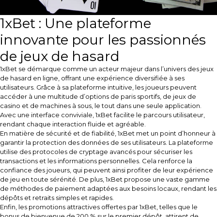
1xBet : Une plateforme
innovante pour les passionnés
de jeux de hasard
1xBet se démarque comme un acteur majeur dans l’univers des jeux
de hasard en ligne, offrant une expérience diversifiée à ses
utilisateurs. Grâce à sa plateforme intuitive, les joueurs peuvent
accéder à une multitude d’options de paris sportifs, de jeux de
casino et de machines à sous, le tout dans une seule application.
Avec une interface conviviale, 1xBet facilite le parcours utilisateur,
rendant chaque interaction fluide et agréable.
En matière de sécurité et de fiabilité, 1xBet met un point d’honneur à
garantir la protection des données de ses utilisateurs. La plateforme
utilise des protocoles de cryptage avancés pour sécuriser les
transactions et les informations personnelles. Cela renforce la
confiance des joueurs, qui peuvent ainsi profiter de leur expérience
de jeu en toute sérénité. De plus, 1xBet propose une vaste gamme
de méthodes de paiement adaptées aux besoins locaux, rendant les
dépôts et retraits simples et rapides.
Enfin, les promotions attractives offertes par 1xBet, telles que le
bonus de bienvenue de 200 % sur le premier dépôt, attirent de