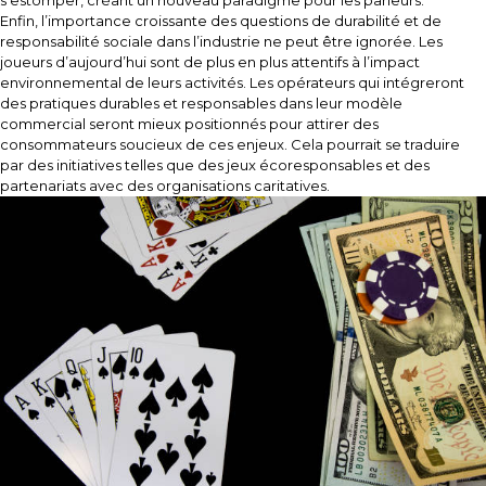
Enfin, l’importance croissante des questions de durabilité et de
responsabilité sociale dans l’industrie ne peut être ignorée. Les
joueurs d’aujourd’hui sont de plus en plus attentifs à l’impact
environnemental de leurs activités. Les opérateurs qui intégreront
des pratiques durables et responsables dans leur modèle
commercial seront mieux positionnés pour attirer des
consommateurs soucieux de ces enjeux. Cela pourrait se traduire
par des initiatives telles que des jeux écoresponsables et des
partenariats avec des organisations caritatives.