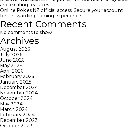
and exciting features
Online Pokies NZ official access: Secure your account
for a rewarding gaming experience
Recent Comments
No comments to show.
Archives
August 2026
July 2026
June 2026
May 2026
April 2026
February 2025
January 2025
December 2024
November 2024
October 2024
May 2024
March 2024
February 2024
December 2023
October 2023