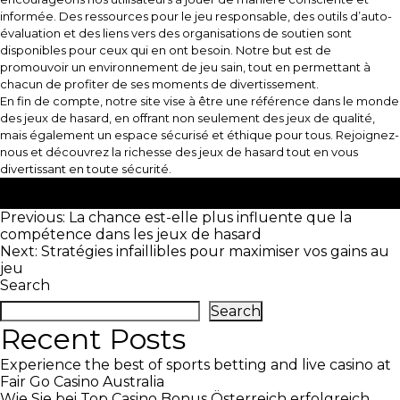
informée. Des ressources pour le jeu responsable, des outils d’auto-
évaluation et des liens vers des organisations de soutien sont
disponibles pour ceux qui en ont besoin. Notre but est de
promouvoir un environnement de jeu sain, tout en permettant à
chacun de profiter de ses moments de divertissement.
En fin de compte, notre site vise à être une référence dans le monde
des jeux de hasard, en offrant non seulement des jeux de qualité,
mais également un espace sécurisé et éthique pour tous. Rejoignez-
nous et découvrez la richesse des jeux de hasard tout en vous
divertissant en toute sécurité.
Posted in
public
Post
Previous:
La chance est-elle plus influente que la
compétence dans les jeux de hasard
navigation
Next:
Stratégies infaillibles pour maximiser vos gains au
jeu
Search
Search
Recent Posts
Experience the best of sports betting and live casino at
Fair Go Casino Australia
Wie Sie bei Top Casino Bonus Österreich erfolgreich