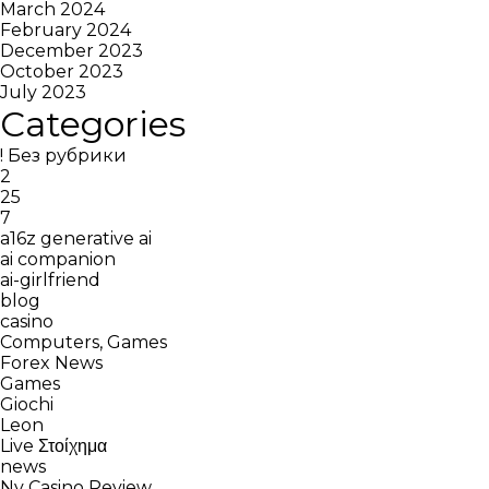
March 2024
February 2024
December 2023
October 2023
July 2023
Categories
! Без рубрики
2
25
7
a16z generative ai
ai companion
ai-girlfriend
blog
casino
Computers, Games
Forex News
Games
Giochi
Leon
Live Στοίχημα
news
Nv Casino Review