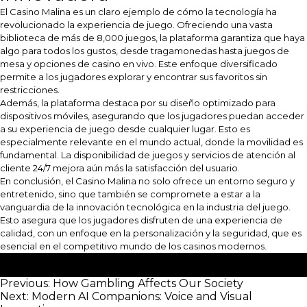
El Casino Malina es un claro ejemplo de cómo la tecnología ha
revolucionado la experiencia de juego. Ofreciendo una vasta
biblioteca de más de 8,000 juegos, la plataforma garantiza que haya
algo para todos los gustos, desde tragamonedas hasta juegos de
mesa y opciones de casino en vivo. Este enfoque diversificado
permite a los jugadores explorar y encontrar sus favoritos sin
restricciones.
Además, la plataforma destaca por su diseño optimizado para
dispositivos móviles, asegurando que los jugadores puedan acceder
a su experiencia de juego desde cualquier lugar. Esto es
especialmente relevante en el mundo actual, donde la movilidad es
fundamental. La disponibilidad de juegos y servicios de atención al
cliente 24/7 mejora aún más la satisfacción del usuario.
En conclusión, el Casino Malina no solo ofrece un entorno seguro y
entretenido, sino que también se compromete a estar a la
vanguardia de la innovación tecnológica en la industria del juego.
Esto asegura que los jugadores disfruten de una experiencia de
calidad, con un enfoque en la personalización y la seguridad, que es
esencial en el competitivo mundo de los casinos modernos.
Posted in
public
Post
Previous:
How Gambling Affects Our Society
Next:
Modern AI Companions: Voice and Visual