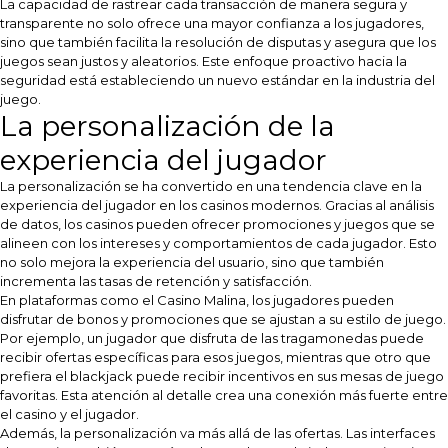
La capacidad de rastrear cada transacción de manera segura y
transparente no solo ofrece una mayor confianza a los jugadores,
sino que también facilita la resolución de disputas y asegura que los
juegos sean justos y aleatorios. Este enfoque proactivo hacia la
seguridad está estableciendo un nuevo estándar en la industria del
juego.
La personalización de la
experiencia del jugador
La personalización se ha convertido en una tendencia clave en la
experiencia del jugador en los casinos modernos. Gracias al análisis
de datos, los casinos pueden ofrecer promociones y juegos que se
alineen con los intereses y comportamientos de cada jugador. Esto
no solo mejora la experiencia del usuario, sino que también
incrementa las tasas de retención y satisfacción.
En plataformas como el Casino Malina, los jugadores pueden
disfrutar de bonos y promociones que se ajustan a su estilo de juego.
Por ejemplo, un jugador que disfruta de las tragamonedas puede
recibir ofertas específicas para esos juegos, mientras que otro que
prefiera el blackjack puede recibir incentivos en sus mesas de juego
favoritas. Esta atención al detalle crea una conexión más fuerte entre
el casino y el jugador.
Además, la personalización va más allá de las ofertas. Las interfaces