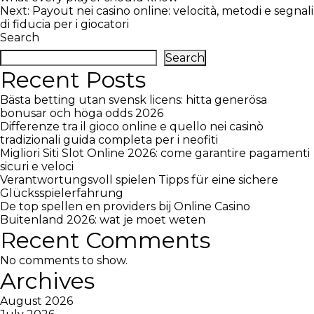
navigation
Next:
Payout nei casino online: velocità, metodi e segnali
di fiducia per i giocatori
Search
Search
Recent Posts
Bästa betting utan svensk licens: hitta generösa
bonusar och höga odds 2026
Differenze tra il gioco online e quello nei casinò
tradizionali guida completa per i neofiti
Migliori Siti Slot Online 2026: come garantire pagamenti
sicuri e veloci
Verantwortungsvoll spielen Tipps für eine sichere
Glücksspielerfahrung
De top spellen en providers bij Online Casino
Buitenland 2026: wat je moet weten
Recent Comments
No comments to show.
Archives
August 2026