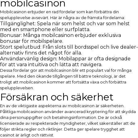
mobilcasinon
Mobilcasinon erbjuder en rad fördelar som kan förbättra din
spelupplevelse avsevärt. Här är några av de främsta fördelarna:
Tillgänglighet: Spela när som helst och var som helst
med en smartphone eller surfplatta.
Bonusar: Många mobilcasinon erbjuder exklusiva
bonusar för mobilspelare.
Stort spelutbud: Från slots till bordsspel och live dealer-
alternativ finns det något för alla.
Användarvänlig design: Mobilappar är ofta designade
för att vara intuitiva och lätta att navigera.
Dessa fördelar gör att mobilcasinon blir ett populärt val för många
spelare. Med den ökande tillgången till bättre teknologi, är det
troligt att mobilcasinon kommer att fortsätta växa och förbättra
spelupplevelsen.
Försäkran och säkerhet
En av de viktigaste aspekterna av mobilcasinon är säkerheten.
Pålitliga mobilcasinon använder avancerad kryptering för att skydda
dina personuppgifter och betalningsinformation. De är också
licensierade av respekterade myndigheter, vilket säkerställer att de
följer strikta regler och riktlinjer. Detta ger spelare trygghet att
casinot är ärligt och rättvist.