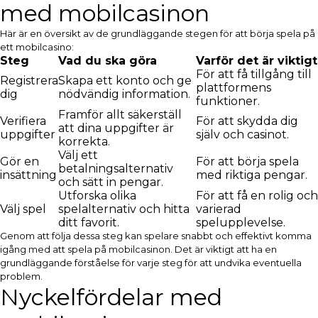
med mobilcasinon
Här är en översikt av de grundläggande stegen för att börja spela på
ett mobilcasino:
Steg
Vad du ska göra
Varför det är viktigt
För att få tillgång till
Registrera
Skapa ett konto och ge
plattformens
dig
nödvändig information.
funktioner.
Framför allt säkerställ
Verifiera
För att skydda dig
att dina uppgifter är
uppgifter
själv och casinot.
korrekta.
Välj ett
Gör en
För att börja spela
betalningsalternativ
insättning
med riktiga pengar.
och sätt in pengar.
Utforska olika
För att få en rolig och
Välj spel
spelalternativ och hitta
varierad
ditt favorit.
spelupplevelse.
Genom att följa dessa steg kan spelare snabbt och effektivt komma
igång med att spela på mobilcasinon. Det är viktigt att ha en
grundläggande förståelse för varje steg för att undvika eventuella
problem.
Nyckelfördelar med