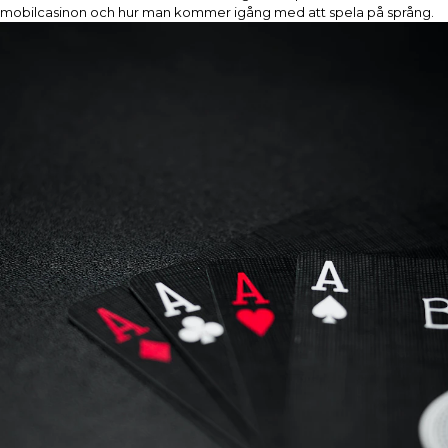
mobilcasinon och hur man kommer igång med att spela på språng.