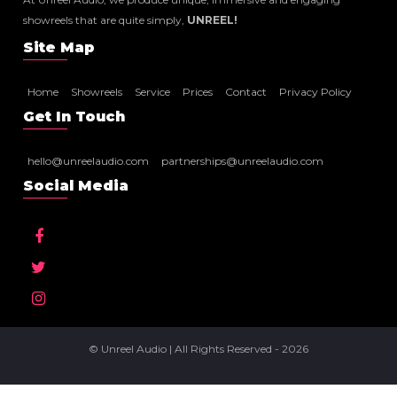
showreels that are quite simply,
UNREEL!
Site Map
Home
Showreels
Service
Prices
Contact
Privacy Policy
Get In Touch
hello@unreelaudio.com
partnerships@unreelaudio.com
Social Media
© Unreel Audio | All Rights Reserved - 2026