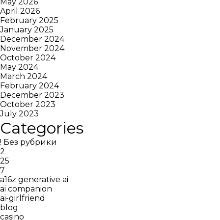
May 2026
April 2026
February 2025
January 2025
December 2024
November 2024
October 2024
May 2024
March 2024
February 2024
December 2023
October 2023
July 2023
Categories
! Без рубрики
2
25
7
a16z generative ai
ai companion
ai-girlfriend
blog
casino