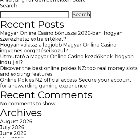
Search
Search
Recent Posts
Magyar Online Casino bónuszai 2026-ban: hogyan
szerezhetsz extra értéket?
Hogyan válassz a legjobb Magyar Online Casino
ingyenes pörgetései közül?
Útmutató a Magyar Online Casino kezdőknek: hogyan
indulj el?
Discover the best online pokies NZ: top real money slots
and exciting features
Online Pokies NZ official access: Secure your account
for a rewarding gaming experience
Recent Comments
No comments to show.
Archives
August 2026
July 2026
June 2026