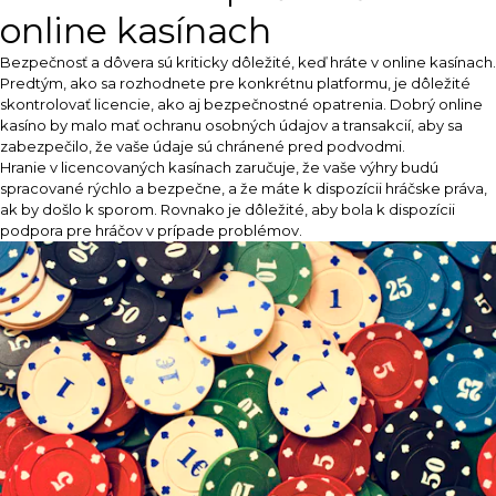
online kasínach
Bezpečnosť a dôvera sú kriticky dôležité, keď hráte v online kasínach.
Predtým, ako sa rozhodnete pre konkrétnu platformu, je dôležité
skontrolovať licencie, ako aj bezpečnostné opatrenia. Dobrý online
kasíno by malo mať ochranu osobných údajov a transakcií, aby sa
zabezpečilo, že vaše údaje sú chránené pred podvodmi.
Hranie v licencovaných kasínach zaručuje, že vaše výhry budú
spracované rýchlo a bezpečne, a že máte k dispozícii hráčske práva,
ak by došlo k sporom. Rovnako je dôležité, aby bola k dispozícii
podpora pre hráčov v prípade problémov.