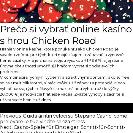
Prečo si vybrať online kasíno
s hrou Chicken Road
Hranie v online kasíne, ktoré ponúka hru ako Chicken Road, je
skvelou voľbou pre tých, ktorí majú záujem o zábavné a výnosné
herné zážitky. Hra je známa svojou vysokou RTP 98 %, a jej rôzne
úrovne obtiažnosti umožňujú hráčom vybrať si podľa svojich
preferencií.
V kombinácii s rýchlymi výbermi a atraktívnymi bonusmi, ako sú free
spins s multiplikátormi, si hráči môžu užiť zábavu a potenciál niečo
vyhrať naozaj rýchlo. Navyše, s maximálnou výhrou až do výšky
20,000 € je motivácia hrať ešte väčšia. Zvážte výhody a začnite si
užívať svoje hranie už dnes!
Posted in
public
Post
Previous:
Guida ai ritiri veloci su Stepsino Casino: come
prelevare le tue vincite senza stress
navigation
Next:
Casino-Spiele für Einsteiger: Schritt-für-Schritt-
Anleitung für den perfekten Start