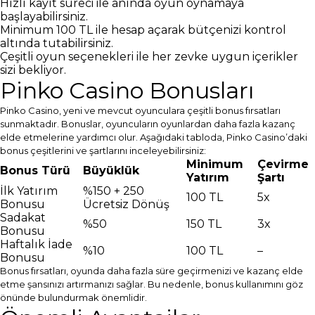
Hızlı kayıt süreci ile anında oyun oynamaya
başlayabilirsiniz.
Minimum 100 TL ile hesap açarak bütçenizi kontrol
altında tutabilirsiniz.
Çeşitli oyun seçenekleri ile her zevke uygun içerikler
sizi bekliyor.
Pinko Casino Bonusları
Pinko Casino, yeni ve mevcut oyunculara çeşitli bonus fırsatları
sunmaktadır. Bonuslar, oyuncuların oyunlardan daha fazla kazanç
elde etmelerine yardımcı olur. Aşağıdaki tabloda, Pinko Casino’daki
bonus çeşitlerini ve şartlarını inceleyebilirsiniz:
Minimum
Çevirme
Bonus Türü
Büyüklük
Yatırım
Şartı
İlk Yatırım
%150 + 250
100 TL
5x
Bonusu
Ücretsiz Dönüş
Sadakat
%50
150 TL
3x
Bonusu
Haftalık İade
%10
100 TL
–
Bonusu
Bonus fırsatları, oyunda daha fazla süre geçirmenizi ve kazanç elde
etme şansınızı artırmanızı sağlar. Bu nedenle, bonus kullanımını göz
önünde bulundurmak önemlidir.