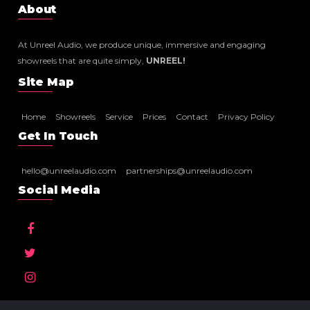
About
At Unreel Audio, we produce unique, immersive and engaging
showreels that are quite simply,
UNREEL!
Site Map
Home
Showreels
Service
Prices
Contact
Privacy Policy
Get In Touch
hello@unreelaudio.com
partnerships@unreelaudio.com
Social Media