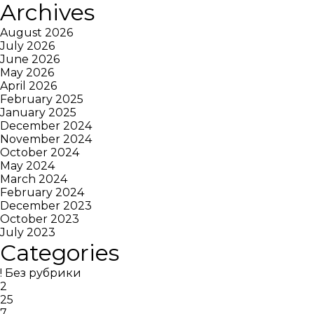
Archives
August 2026
July 2026
June 2026
May 2026
April 2026
February 2025
January 2025
December 2024
November 2024
October 2024
May 2024
March 2024
February 2024
December 2023
October 2023
July 2023
Categories
! Без рубрики
2
25
7