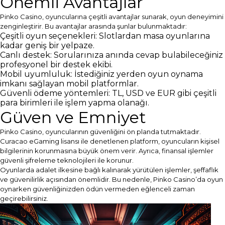
Önemli Avantajlar
Pinko Casino, oyuncularına çeşitli avantajlar sunarak, oyun deneyimini
zenginleştirir. Bu avantajlar arasında şunlar bulunmaktadır:
Çeşitli oyun seçenekleri: Slotlardan masa oyunlarına
kadar geniş bir yelpaze.
Canlı destek: Sorularınıza anında cevap bulabileceğiniz
profesyonel bir destek ekibi.
Mobil uyumluluk: İstediğiniz yerden oyun oynama
imkanı sağlayan mobil platformlar.
Güvenli ödeme yöntemleri: TL, USD ve EUR gibi çeşitli
para birimleri ile işlem yapma olanağı.
Güven ve Emniyet
Pinko Casino, oyuncularının güvenliğini ön planda tutmaktadır.
Curacao eGaming lisansı ile denetlenen platform, oyuncuların kişisel
bilgilerinin korunmasına büyük önem verir. Ayrıca, finansal işlemler
güvenli şifreleme teknolojileri ile korunur.
Oyunlarda adalet ilkesine bağlı kalınarak yürütülen işlemler, şeffaflık
ve güvenilirlik açısından önemlidir. Bu nedenle, Pinko Casino’da oyun
oynarken güvenliğinizden ödün vermeden eğlenceli zaman
geçirebilirsiniz.