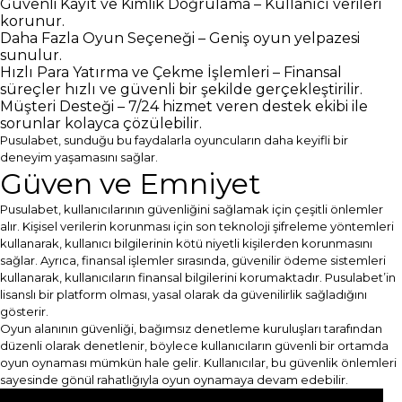
Güvenli Kayıt ve Kimlik Doğrulama – Kullanıcı verileri
korunur.
Daha Fazla Oyun Seçeneği – Geniş oyun yelpazesi
sunulur.
Hızlı Para Yatırma ve Çekme İşlemleri – Finansal
süreçler hızlı ve güvenli bir şekilde gerçekleştirilir.
Müşteri Desteği – 7/24 hizmet veren destek ekibi ile
sorunlar kolayca çözülebilir.
Pusulabet, sunduğu bu faydalarla oyuncuların daha keyifli bir
deneyim yaşamasını sağlar.
Güven ve Emniyet
Pusulabet, kullanıcılarının güvenliğini sağlamak için çeşitli önlemler
alır. Kişisel verilerin korunması için son teknoloji şifreleme yöntemleri
kullanarak, kullanıcı bilgilerinin kötü niyetli kişilerden korunmasını
sağlar. Ayrıca, finansal işlemler sırasında, güvenilir ödeme sistemleri
kullanarak, kullanıcıların finansal bilgilerini korumaktadır. Pusulabet’in
lisanslı bir platform olması, yasal olarak da güvenilirlik sağladığını
gösterir.
Oyun alanının güvenliği, bağımsız denetleme kuruluşları tarafından
düzenli olarak denetlenir, böylece kullanıcıların güvenli bir ortamda
oyun oynaması mümkün hale gelir. Kullanıcılar, bu güvenlik önlemleri
sayesinde gönül rahatlığıyla oyun oynamaya devam edebilir.