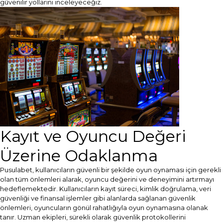
güvenilir yollarını inceleyeceğiz.
Kayıt ve Oyuncu Değeri
Üzerine Odaklanma
Pusulabet, kullanıcıların güvenli bir şekilde oyun oynaması için gerekli
olan tüm önlemleri alarak, oyuncu değerini ve deneyimini artırmayı
hedeflemektedir. Kullanıcıların kayıt süreci, kimlik doğrulama, veri
güvenliği ve finansal işlemler gibi alanlarda sağlanan güvenlik
önlemleri, oyuncuların gönül rahatlığıyla oyun oynamasına olanak
tanır. Uzman ekipleri, sürekli olarak güvenlik protokollerini