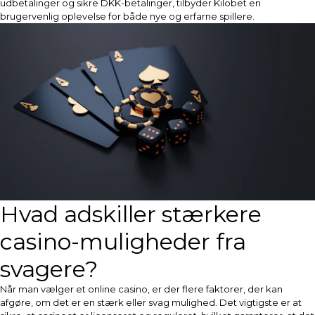
udbetalinger og sikre DKK-betalinger, tilbyder Kilobet en
brugervenlig oplevelse for både nye og erfarne spillere.
Hvad adskiller stærkere
casino-muligheder fra
svagere?
Når man vælger et online casino, er der flere faktorer, der kan
afgøre, om det er en stærk eller svag mulighed. Det vigtigste er at