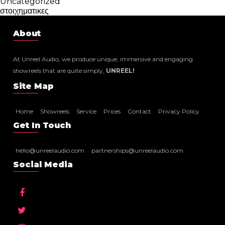
Uncategorized
στοιχηματικες
About
At Unreel Audio, we produce unique, immersive and engaging
showreels that are quite simply,
UNREEL!
Site Map
Home
Showreels
Service
Prices
Contact
Privacy Policy
Get In Touch
hello@unreelaudio.com
partnerships@unreelaudio.com
Social Media