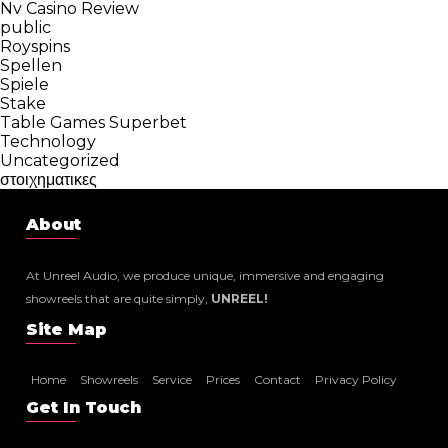
Nv Casino Review
public
Royspins
Spellen
Spiele
Stake
Table Games Superbet
Technology
Uncategorized
στοιχηματικες
About
At Unreel Audio, we produce unique, immersive and engaging
showreels that are quite simply,
UNREEL!
Site Map
Home
Showreels
Service
Prices
Contact
Privacy Policy
Get In Touch