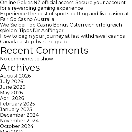
Online Pokies NZ official access: Secure your account
for a rewarding gaming experience
Experience the best of sports betting and live casino at
Fair Go Casino Australia
Wie Sie bei Top Casino Bonus Österreich erfolgreich
spielen: Tipps für Anfänger
How to begin your journey at fast withdrawal casinos
Canada: a step-by-step guide
Recent Comments
No comments to show.
Archives
August 2026
July 2026
June 2026
May 2026
April 2026
February 2025
January 2025
December 2024
November 2024
October 2024
May 2024