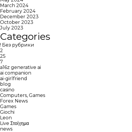
March 2024
February 2024
December 2023
October 2023
July 2023
Categories
! Без рубрики
2
25
7
a16z generative ai
ai companion
ai-girlfriend
blog
casino
Computers, Games
Forex News
Games
Giochi
Leon
Live Στοίχημα
news