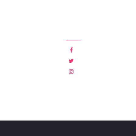
Social Media
om
udio.com