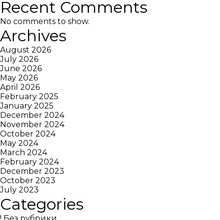
Recent Comments
No comments to show.
Archives
August 2026
July 2026
June 2026
May 2026
April 2026
February 2025
January 2025
December 2024
November 2024
October 2024
May 2024
March 2024
February 2024
December 2023
October 2023
July 2023
Categories
! Без рубрики