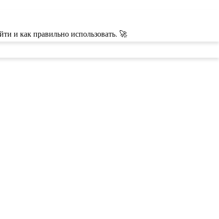
ls
Service
Prices
Contact
айти и как правильно использовать. 🚀