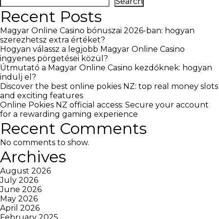
navigation
Search
Recent Posts
Magyar Online Casino bónuszai 2026-ban: hogyan
szerezhetsz extra értéket?
Hogyan válassz a legjobb Magyar Online Casino
ingyenes pörgetései közül?
Útmutató a Magyar Online Casino kezdőknek: hogyan
indulj el?
Discover the best online pokies NZ: top real money slots
and exciting features
Online Pokies NZ official access: Secure your account
for a rewarding gaming experience
Recent Comments
No comments to show.
Archives
August 2026
July 2026
June 2026
May 2026
April 2026
February 2025