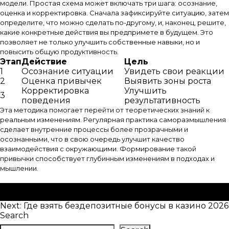
модели. Простая схема может включать три шага: осознание,
оценка и корректировка. Сначала зафиксируйте ситуацию, затем
определите, что можно сделать по-другому, и, наконец, решите,
какие конкретные действия вы предпримете в будущем. Это
позволяет не только улучшить собственные навыки, но и
повысить общую продуктивность.
Этап
Действие
Цель
1
Осознание ситуации
Увидеть свои реакции
2
Оценка привычек
Выявить зоны роста
Корректировка
Улучшить
3
поведения
результативность
Эта методика помогает перейти от теоретических знаний к
реальным изменениям. Регулярная практика саморазмышления
сделает внутренние процессы более прозрачными и
осознанными, что в свою очередь улучшит качество
взаимодействия с окружающими. Формирование такой
привычки способствует глубинным изменениям в подходах и
мышлении.
Posted in
Uncategorized
Post
Next:
Где взять бездепозитные бонусы в казино 2026
Search