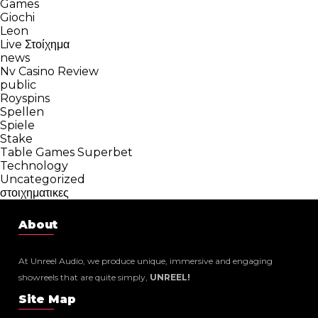
Games
Giochi
Leon
Live Στοίχημα
news
Nv Casino Review
public
Royspins
Spellen
Spiele
Stake
Table Games Superbet
Technology
Uncategorized
στοιχηματικες
About
At Unreel Audio, we produce unique, immersive and engaging
showreels that are quite simply,
UNREEL!
Site Map