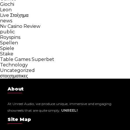
Giochi
Leon
Live Στοίχημα
news
Nv Casino Review
public
Royspins
Spellen
Spiele
Stake
Table Games Superbet
Technology
Uncategorized
στοιχηματικες
About
At Unreel Audio, we produce unique, immersive and engaging
showreels that are quite simply,
UNREEL!
Site Map