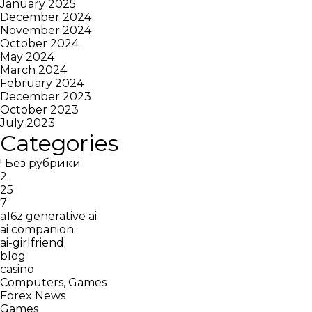
January 2025
December 2024
November 2024
October 2024
May 2024
March 2024
February 2024
December 2023
October 2023
July 2023
Categories
! Без рубрики
2
25
7
a16z generative ai
ai companion
ai-girlfriend
blog
casino
Computers, Games
Forex News
Games