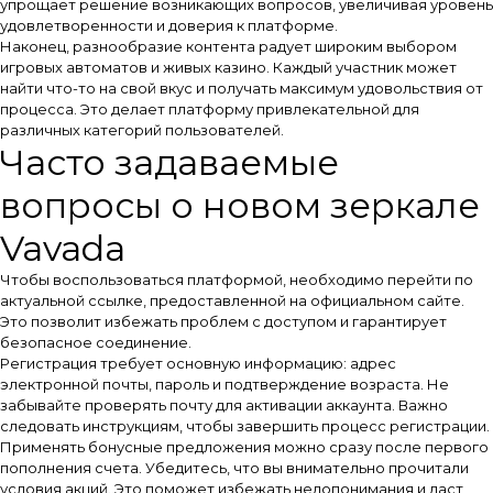
упрощает решение возникающих вопросов, увеличивая уровень
удовлетворенности и доверия к платформе.
Наконец, разнообразие контента радует широким выбором
игровых автоматов и живых казино. Каждый участник может
найти что-то на свой вкус и получать максимум удовольствия от
процесса. Это делает платформу привлекательной для
различных категорий пользователей.
Часто задаваемые
вопросы о новом зеркале
Vavada
Чтобы воспользоваться платформой, необходимо перейти по
актуальной ссылке, предоставленной на официальном сайте.
Это позволит избежать проблем с доступом и гарантирует
безопасное соединение.
Регистрация требует основную информацию: адрес
электронной почты, пароль и подтверждение возраста. Не
забывайте проверять почту для активации аккаунта. Важно
следовать инструкциям, чтобы завершить процесс регистрации.
Применять бонусные предложения можно сразу после первого
пополнения счета. Убедитесь, что вы внимательно прочитали
условия акций. Это поможет избежать недопонимания и даст