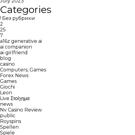
July 2023
Categories
! Без рубрики
2
25
7
a16z generative ai
ai companion
ai-girlfriend
blog
casino
Computers, Games
Forex News
Games
Giochi
Leon
Live Στοίχημα
news
Nv Casino Review
public
Royspins
Spellen
Spiele