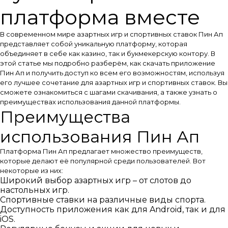
платформа вместе
В современном мире азартных игр и спортивных ставок Пин Ап
представляет собой уникальную платформу, которая
объединяет в себе как казино, так и букмекерскую контору. В
этой статье мы подробно разберём, как скачать приложение
Пин Ап и получить доступ ко всем его возможностям, используя
его лучшее сочетание для азартных игр и спортивных ставок. Вы
сможете ознакомиться с шагами скачивания, а также узнать о
преимуществах использования данной платформы.
Преимущества
использования Пин Ап
Платформа Пин Ап предлагает множество преимуществ,
которые делают её популярной среди пользователей. Вот
некоторые из них:
Широкий выбор азартных игр – от слотов до
настольных игр.
Спортивные ставки на различные виды спорта.
Доступность приложения как для Android, так и для
iOS.