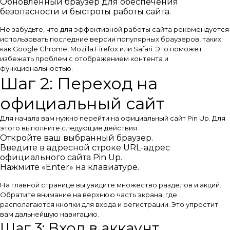
Обновленный браузер для обеспечения
безопасности и быстроты работы сайта.
Не забудьте, что для эффективной работы сайта рекомендуется
использовать последние версии популярных браузеров, таких
как Google Chrome, Mozilla Firefox или Safari. Это поможет
избежать проблем с отображением контента и
функциональностью.
Шаг 2: Переход на
официальный сайт
Для начала вам нужно перейти на официальный сайт Pin Up. Для
этого выполните следующие действия:
Откройте ваш выбранный браузер.
Введите в адресной строке URL-адрес
официального сайта Pin Up.
Нажмите «Enter» на клавиатуре.
На главной странице вы увидите множество разделов и акций.
Обратите внимание на верхнюю часть экрана, где
располагаются кнопки для входа и регистрации. Это упростит
вам дальнейшую навигацию.
Шаг 3: Вход в аккаунт