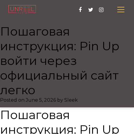
Пошаговая
инструкция: Pin Up
войти через
официальный сайт
легко
Posted on
June 5, 2026
by
Sleek
Пошаговая
инструкция: Pin Up