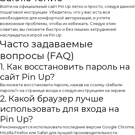
Войти на официальный сайт Pin Up легко и просто, следуя данной
пошаговой инструкции. Убедитесь, что у вас есть все
необходимое для комфортной авторизации, и учтите
возможные проблемы, чтобы их избежать. Следуя этим
советам, вы сможете быстро и без лишних затруднений
наслаждаться игрой на Pin Up.
Часто задаваемые
вопросы (FAQ)
1. Как восстановить пароль на
сайт Pin Up?
Вы можете восстановить пароль, нажав на ссылку «Забыли
пароль?» на странице входа и следуя инструкциям на экране.
2. Какой браузер лучше
использовать для входа на
Pin Up?
Рекомендуется использовать последние версии Google Chrome,
Mozilla Firefox или Safari для лучшей производительности.