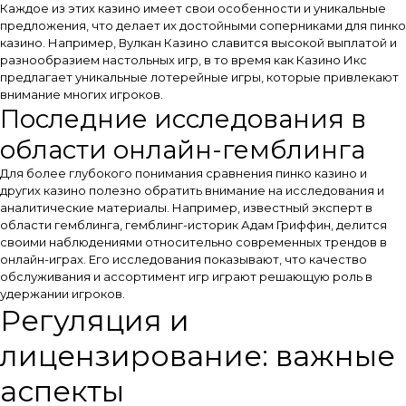
Каждое из этих казино имеет свои особенности и уникальные
предложения, что делает их достойными соперниками для пинко
казино. Например, Вулкан Казино славится высокой выплатой и
разнообразием настольных игр, в то время как Казино Икс
предлагает уникальные лотерейные игры, которые привлекают
внимание многих игроков.
Последние исследования в
области онлайн-гемблинга
Для более глубокого понимания сравнения пинко казино и
других казино полезно обратить внимание на исследования и
аналитические материалы. Например, известный эксперт в
области гемблинга,
гемблинг-историк Адам Гриффин
, делится
своими наблюдениями относительно современных трендов в
онлайн-играх. Его исследования показывают, что качество
обслуживания и ассортимент игр играют решающую роль в
удержании игроков.
Регуляция и
лицензирование: важные
аспекты