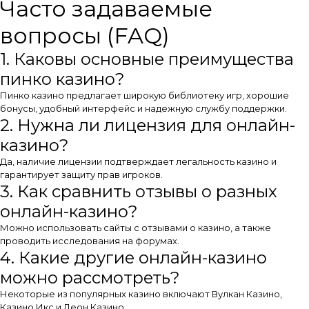
Часто задаваемые
вопросы (FAQ)
1. Каковы основные преимущества
пинко казино?
Пинко казино предлагает широкую библиотеку игр, хорошие
бонусы, удобный интерфейс и надежную службу поддержки.
2. Нужна ли лицензия для онлайн-
казино?
Да, наличие лицензии подтверждает легальность казино и
гарантирует защиту прав игроков.
3. Как сравнить отзывы о разных
онлайн-казино?
Можно использовать сайты с отзывами о казино, а также
проводить исследования на форумах.
4. Какие другие онлайн-казино
можно рассмотреть?
Некоторые из популярных казино включают Вулкан Казино,
Казино Икс и Леон Казино.