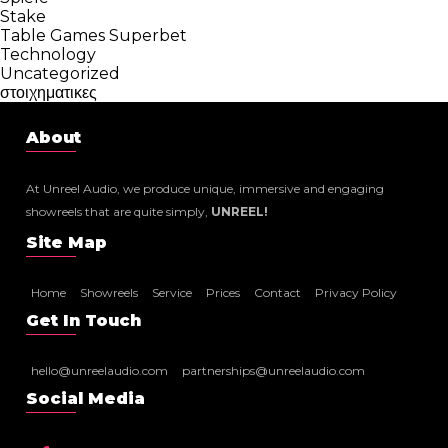
Stake
Table Games Superbet
Technology
Uncategorized
στοιχηματικες
About
At Unreel Audio, we produce unique, immersive and engaging
showreels that are quite simply,
UNREEL!
Site Map
Home
Showreels
Service
Prices
Contact
Privacy Policy
Get In Touch
hello@unreelaudio.com
partnerships@unreelaudio.com
Social Media