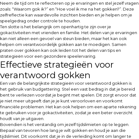
Neem de tijd om te reflecteren op je ervaringen en stel jezelf vragen
zoals: “Waarom gok ik?” en “Hoe voel ik me na het gokken?”. Deze
zelfreflectie kan waardevolle inzichten bieden en je helpen om je
speelgedrag onder controle te houden.
Ten slotte is het belangrijk om openhartig te zijn over je
gokactiviteiten met vrienden en familie. Het delen van je ervaringen
kan niet alleen een gevoel van steun bieden, maar het kan ook
helpen om verantwoordelijk gokken aan te moedigen. Samen
praten over gokken kan ook leiden tot het delen van tips en
strategieën voor een gezondere speelervaring.
Effectieve strategieën voor
verantwoord gokken
Een van de belangrijkste strategieën voor verantwoord gokken is
het gebruik van budgettering. Stel een vast bedrag in dat je bereid
bent te verliezen voordat je begint met spelen. Dit zorgt ervoor dat
je niet meer uitgeeft dan je je kunt veroorloven en voorkomt
financiële problemen. Het kan ook helpen om een aparte rekening
te gebruiken voor je gokactiviteiten, zodat je een beter overzicht
houdt van je uitgaven.
Bovendien is het verstandig om jezelf tijdslimieten op te leggen.
Bepaal van tevoren hoe lang je wilt gokken en houd je aan die
tijdslimiet. Dit voorkomt dat je in de verleiding komt om langer te