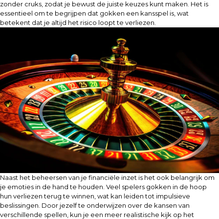
zonder cruks
, zodat je bewust de juiste keuzes kunt maken. Het is
essentieel om te begrijpen dat gokken een kansspel is, wat
betekent dat je altijd het risico loopt te verliezen.
Naast het beheersen van je financiële inzet is het ook belangrijk om
je emoties in de hand te houden. Veel spelers gokken in de hoop
hun verliezen terug te winnen, wat kan leiden tot impulsieve
beslissingen. Door jezelf te onderwijzen over de kansen van
verschillende spellen, kun je een meer realistische kijk op het