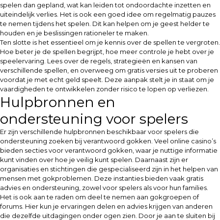
spelen dan gepland, wat kan leiden tot ondoordachte inzetten en
uiteindelijk verlies. Het is ook een goed idee om regelmatig pauzes
te nemen tijdens het spelen. Dit kan helpen om je geest helder te
houden en je beslissingen rationeler te maken.
Ten slotte is het essentieel om je kennis over de spellen te vergroten.
Hoe beter je de spellen begrijpt, hoe meer controle je hebt over je
speelervaring. Lees over de regels, strategieën en kansen van
verschillende spellen, en overweeg om gratis versies uit te proberen
voordat je met echt geld speelt. Deze aanpak stelt je in staat om je
vaardigheden te ontwikkelen zonder risico te lopen op verliezen.
Hulpbronnen en
ondersteuning voor spelers
Er zijn verschillende hulpbronnen beschikbaar voor spelers die
ondersteuning zoeken bij verantwoord gokken. Veel online casino’s
bieden secties voor verantwoord gokken, waar je nuttige informatie
kunt vinden over hoe je veilig kunt spelen. Daarnaast zijn er
organisaties en stichtingen die gespecialiseerd zijn in het helpen van
mensen met gokproblemen. Deze instanties bieden vaak gratis
advies en ondersteuning, zowel voor spelers als voor hun families.
Het is ook aan te raden om deel te nemen aan gokgroepen of
forums. Hier kun je ervaringen delen en advies krijgen van anderen
die dezelfde uitdagingen onder ogen zien. Door je aan te sluiten bij