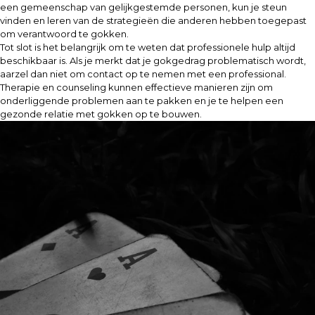
een gemeenschap van gelijkgestemde personen, kun je steun
vinden en leren van de strategieën die anderen hebben toegepast
om verantwoord te gokken.
Tot slot is het belangrijk om te weten dat professionele hulp altijd
beschikbaar is. Als je merkt dat je gokgedrag problematisch wordt,
aarzel dan niet om contact op te nemen met een professional.
Therapie en counseling kunnen effectieve manieren zijn om
onderliggende problemen aan te pakken en je te helpen een
gezonde relatie met gokken op te bouwen.