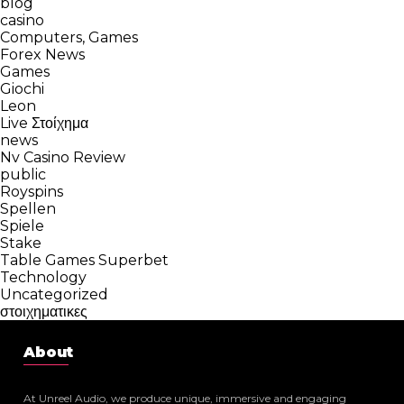
blog
casino
Computers, Games
Forex News
Games
Giochi
Leon
Live Στοίχημα
news
Nv Casino Review
public
Royspins
Spellen
Spiele
Stake
Table Games Superbet
Technology
Uncategorized
στοιχηματικες
About
At Unreel Audio, we produce unique, immersive and engaging