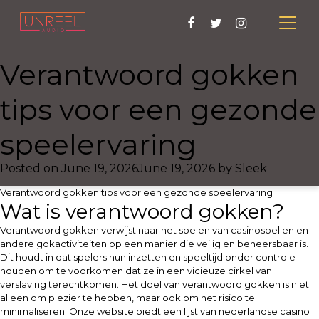
Verantwoord gokken
tips voor een gezonde
speelervaring
Posted on
June 19, 2026
June 19, 2026
by
Sleek
Verantwoord gokken tips voor een gezonde speelervaring
Wat is verantwoord gokken?
Verantwoord gokken verwijst naar het spelen van casinospellen en
andere gokactiviteiten op een manier die veilig en beheersbaar is.
Dit houdt in dat spelers hun inzetten en speeltijd onder controle
houden om te voorkomen dat ze in een vicieuze cirkel van
verslaving terechtkomen. Het doel van verantwoord gokken is niet
alleen om plezier te hebben, maar ook om het risico te
minimaliseren. Onze website biedt een lijst van
nederlandse casino