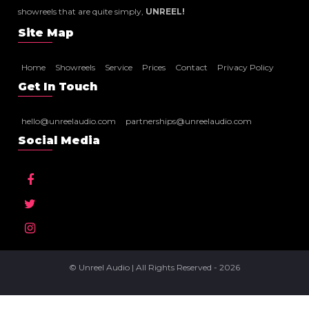
showreels that are quite simply,
UNREEL!
Site Map
Home
Showreels
Service
Prices
Contact
Privacy Policy
Get In Touch
hello@unreelaudio.com
partnerships@unreelaudio.com
Social Media
© Unreel Audio | All Rights Reserved - 2026