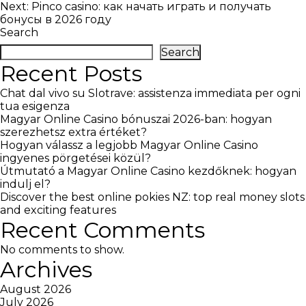
navigation
Next:
Pinco casino: как начать играть и получать
бонусы в 2026 году
Search
Search
Recent Posts
Chat dal vivo su Slotrave: assistenza immediata per ogni
tua esigenza
Magyar Online Casino bónuszai 2026-ban: hogyan
szerezhetsz extra értéket?
Hogyan válassz a legjobb Magyar Online Casino
ingyenes pörgetései közül?
Útmutató a Magyar Online Casino kezdőknek: hogyan
indulj el?
Discover the best online pokies NZ: top real money slots
and exciting features
Recent Comments
No comments to show.
Archives
August 2026
July 2026