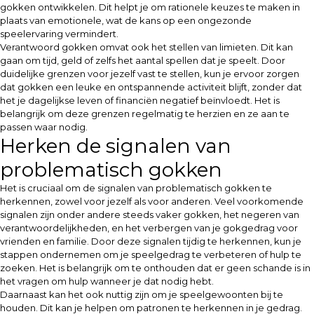
gokken ontwikkelen. Dit helpt je om rationele keuzes te maken in
plaats van emotionele, wat de kans op een ongezonde
speelervaring vermindert.
Verantwoord gokken omvat ook het stellen van limieten. Dit kan
gaan om tijd, geld of zelfs het aantal spellen dat je speelt. Door
duidelijke grenzen voor jezelf vast te stellen, kun je ervoor zorgen
dat gokken een leuke en ontspannende activiteit blijft, zonder dat
het je dagelijkse leven of financiën negatief beïnvloedt. Het is
belangrijk om deze grenzen regelmatig te herzien en ze aan te
passen waar nodig.
Herken de signalen van
problematisch gokken
Het is cruciaal om de signalen van problematisch gokken te
herkennen, zowel voor jezelf als voor anderen. Veel voorkomende
signalen zijn onder andere steeds vaker gokken, het negeren van
verantwoordelijkheden, en het verbergen van je gokgedrag voor
vrienden en familie. Door deze signalen tijdig te herkennen, kun je
stappen ondernemen om je speelgedrag te verbeteren of hulp te
zoeken. Het is belangrijk om te onthouden dat er geen schande is in
het vragen om hulp wanneer je dat nodig hebt.
Daarnaast kan het ook nuttig zijn om je speelgewoonten bij te
houden. Dit kan je helpen om patronen te herkennen in je gedrag.