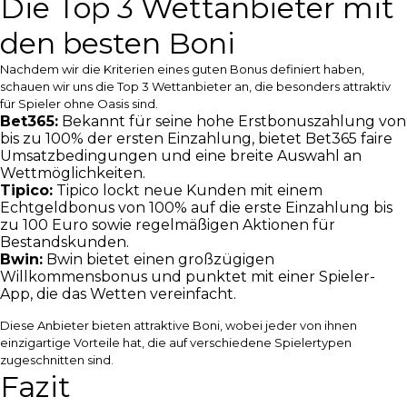
Die Top 3 Wettanbieter mit
den besten Boni
Nachdem wir die Kriterien eines guten Bonus definiert haben,
schauen wir uns die Top 3 Wettanbieter an, die besonders attraktiv
für Spieler ohne Oasis sind.
Bet365:
Bekannt für seine hohe Erstbonuszahlung von
bis zu 100% der ersten Einzahlung, bietet Bet365 faire
Umsatzbedingungen und eine breite Auswahl an
Wettmöglichkeiten.
Tipico:
Tipico lockt neue Kunden mit einem
Echtgeldbonus von 100% auf die erste Einzahlung bis
zu 100 Euro sowie regelmäßigen Aktionen für
Bestandskunden.
Bwin:
Bwin bietet einen großzügigen
Willkommensbonus und punktet mit einer Spieler-
App, die das Wetten vereinfacht.
Diese Anbieter bieten attraktive Boni, wobei jeder von ihnen
einzigartige Vorteile hat, die auf verschiedene Spielertypen
zugeschnitten sind.
Fazit