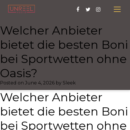
Welcher Anbieter
bietet die besten Boni
bei Sportwetten ohne
Oasis?
Posted on
June 4, 2026
by
Sleek
Welcher Anbieter
bietet die besten Boni
bei Sportwetten ohne