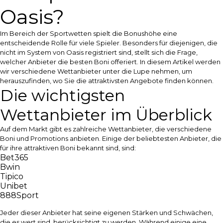
Oasis?
Im Bereich der Sportwetten spielt die Bonushöhe eine
entscheidende Rolle für viele Spieler. Besonders für diejenigen, die
nicht im System von Oasis registriert sind, stellt sich die Frage,
welcher Anbieter die besten Boni offeriert. In diesem Artikel werden
wir verschiedene Wettanbieter unter die Lupe nehmen, um
herauszufinden, wo Sie die attraktivsten Angebote finden können.
Die wichtigsten
Wettanbieter im Überblick
Auf dem Markt gibt es zahlreiche Wettanbieter, die verschiedene
Boni und Promotions anbieten. Einige der beliebtesten Anbieter, die
für ihre attraktiven Boni bekannt sind, sind:
Bet365
Bwin
Tipico
Unibet
888Sport
Jeder dieser Anbieter hat seine eigenen Stärken und Schwächen,
die es wert sind, berücksichtigt zu werden. Während einige eine