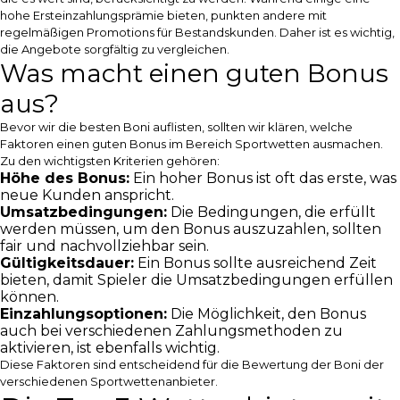
hohe Ersteinzahlungsprämie bieten, punkten andere mit
regelmäßigen Promotions für Bestandskunden. Daher ist es wichtig,
die Angebote sorgfältig zu vergleichen.
Was macht einen guten Bonus
aus?
Bevor wir die besten Boni auflisten, sollten wir klären, welche
Faktoren einen guten Bonus im Bereich Sportwetten ausmachen.
Zu den wichtigsten Kriterien gehören:
Höhe des Bonus:
Ein hoher Bonus ist oft das erste, was
neue Kunden anspricht.
Umsatzbedingungen:
Die Bedingungen, die erfüllt
werden müssen, um den Bonus auszuzahlen, sollten
fair und nachvollziehbar sein.
Gültigkeitsdauer:
Ein Bonus sollte ausreichend Zeit
bieten, damit Spieler die Umsatzbedingungen erfüllen
können.
Einzahlungsoptionen:
Die Möglichkeit, den Bonus
auch bei verschiedenen Zahlungsmethoden zu
aktivieren, ist ebenfalls wichtig.
Diese Faktoren sind entscheidend für die Bewertung der Boni der
verschiedenen Sportwettenanbieter.