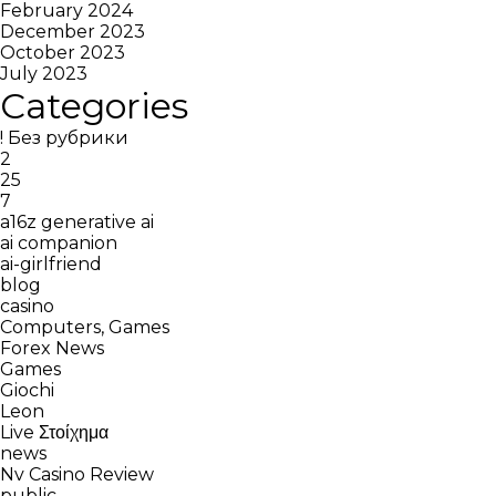
February 2024
December 2023
October 2023
July 2023
Categories
! Без рубрики
2
25
7
a16z generative ai
ai companion
ai-girlfriend
blog
casino
Computers, Games
Forex News
Games
Giochi
Leon
Live Στοίχημα
news
Nv Casino Review
public