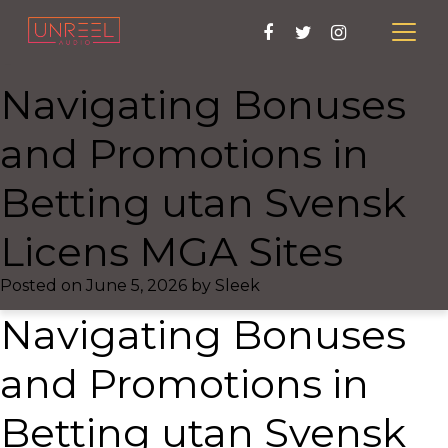
Navigating Bonuses
and Promotions in
Betting utan Svensk
Licens MGA Sites
Posted on
June 5, 2026
by
Sleek
Navigating Bonuses
and Promotions in
Betting utan Svensk