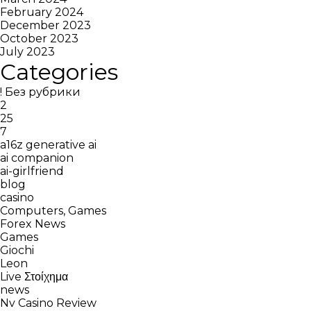
February 2024
December 2023
October 2023
July 2023
Categories
! Без рубрики
2
25
7
a16z generative ai
ai companion
ai-girlfriend
blog
casino
Computers, Games
Forex News
Games
Giochi
Leon
Live Στοίχημα
news
Nv Casino Review